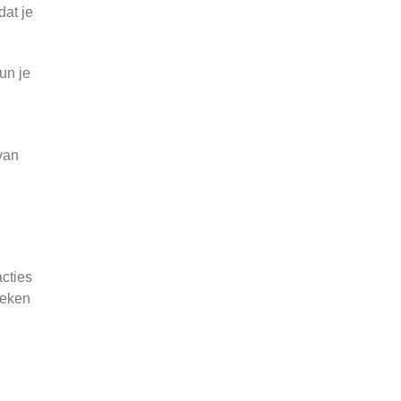
dat je
un je
van
acties
oeken