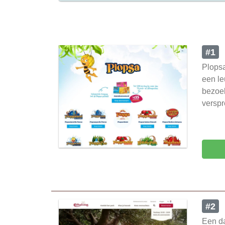
#1
Plopsa
een le
bezoek
verspr
#2
Een da