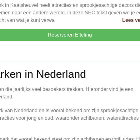
rk in Kaatsheuvel heeft attracties en sprookjesachtige decors di
men naar een andere wereld. In deze SEO tekst geven we je e
cht van wat je kunt verwa
Lees ve
Reserveren Efteling
arken in Nederland
n die jaarlijks veel bezoekers trekken. Hieronder vind je een
rland:
park van Nederland en is vooral bekend om zijn sprookjesachtige
tracties voor jong en oud, waaronder achtbanen, waterattracties
park dat vooral bekend staat om zijn achtbanen en thrill rides. H