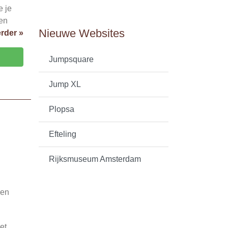
e je
en
Nieuwe Websites
rder »
Jumpsquare
Jump XL
Plopsa
Efteling
Rijksmuseum Amsterdam
 en
et