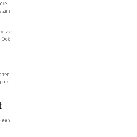
dere
 zijn
en. Zo
. Ook
e
arten
op de
t
e een