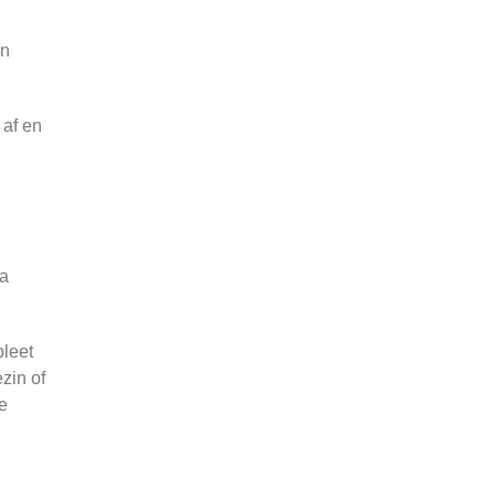
en
 af en
ga
pleet
zin of
te