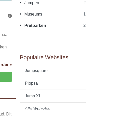
Jumpen
2
Museums
1
Pretparken
2
 naar
rken
Populaire Websites
rder »
Jumpsquare
Plopsa
Jump XL
Alle Websites
ud. Dit