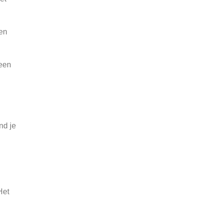
een
 een
nd je
Het