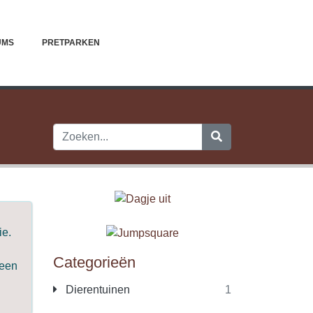
UMS
PRETPARKEN
ie.
Categorieën
 een
Dierentuinen
1