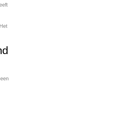
eeft
 Het
nd
 een